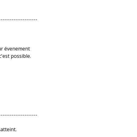
---------------------
our évenement
 c'est possible.
---------------------
atteint.