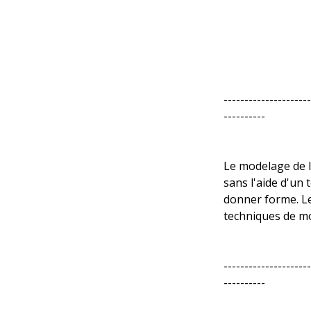
---------------------
----------
Le modelage de la
sans l'aide d'un 
donner forme. Les
techniques de mo
---------------------
----------