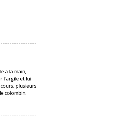
---------------------
e à la main,
l'argile et lui
 cours, plusieurs
le colombin.
---------------------