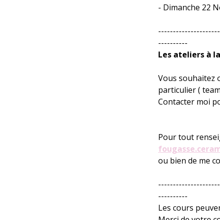
- Dimanche 22 N
---------------------
----------
Les ateliers à 
Vous souhaitez 
particulier ( team
Contacter moi p
Pour tout rensei
fougasse.cera
ou bien de me co
---------------------
----------
Les cours peuven
Merci de votre 