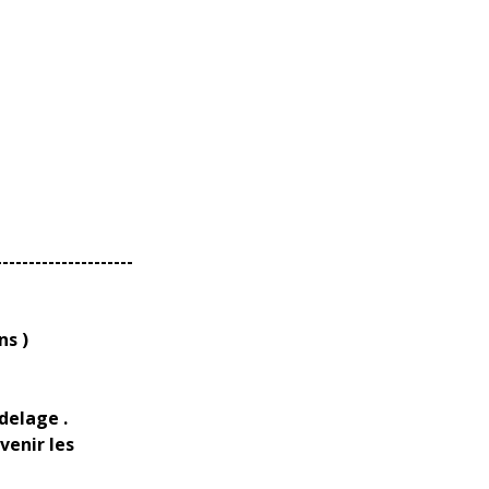
---------------------
ns )
delage .
venir les