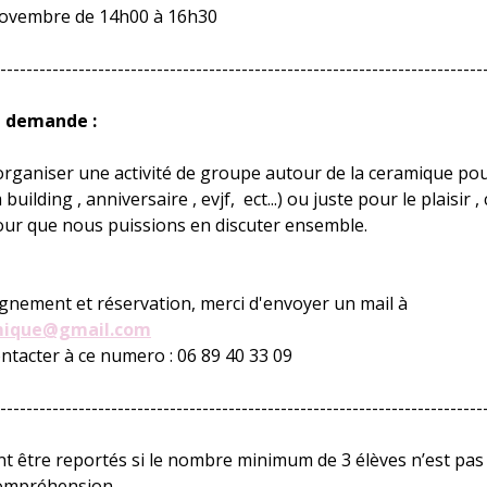
ovembre de 14h00 à 16h30
--------------------------------------------------------------------------
la demande :
organiser une activité de groupe autour de la ceramique p
 building , anniversaire , evjf, ect...) ou juste pour le plaisir ,
our que nous puissions en discuter ensemble.
gnement et réservation, merci d'envoyer un mail à
mique@gmail.com
ntacter à ce numero : 06 89 40 33 09
--------------------------------------------------------------------------
t être reportés si le nombre minimum de 3 élèves n’est pas 
compréhension.