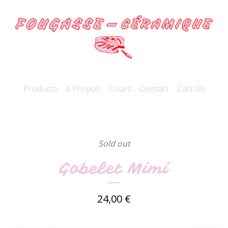
Products
à Propos
Cours
Contact
Cart (
0
)
Sold out
Gobelet Mimi
24,00
€