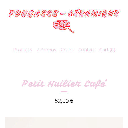
Products
à Propos
Cours
Contact
Cart (
0
)
Petit Huilier Café
52,00
€