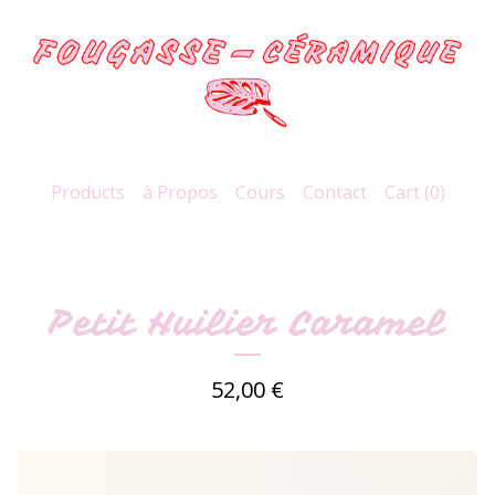
Products
à Propos
Cours
Contact
Cart (
0
)
Petit Huilier Caramel
52,00
€